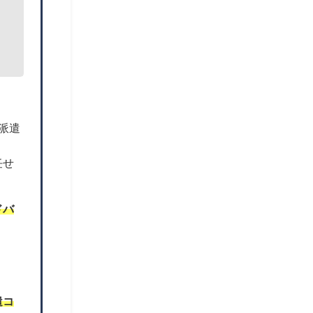
派遣
任せ
ドバ
。
遣コ