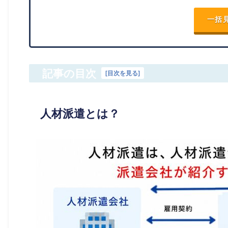
一括
記事の目次
[
目次を見る
]
人材派遣とは？