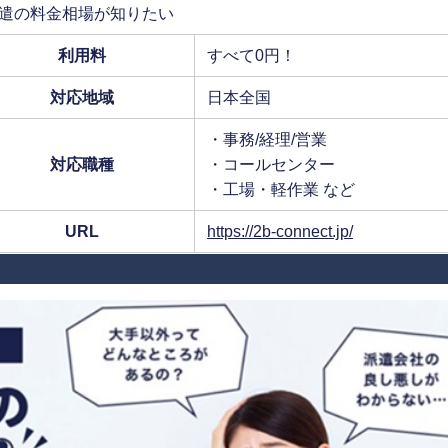
遣の料金相場が知りたい
利用料
すべて0円！
対応地域
日本全国
・事務/経理/営業
対応職種
・コールセンター
・工場・軽作業 など
URL
https://2b-connect.jp/