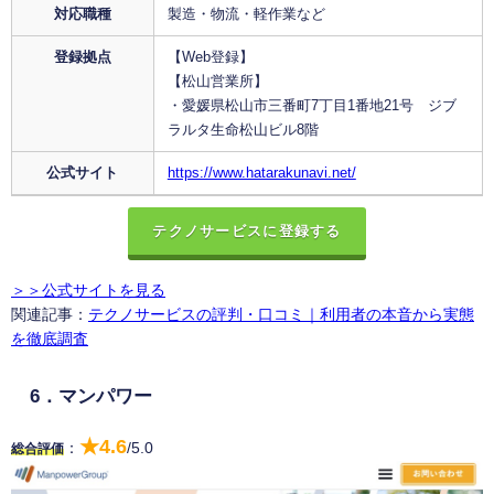
対応職種
製造・物流・軽作業など
登録拠点
【Web登録】
【松山営業所】
・愛媛県松山市三番町7丁目1番地21号 ジブ
ラルタ生命松山ビル8階
公式サイト
https://www.hatarakunavi.net/
テクノサービスに登録する
＞＞公式サイトを見る
関連記事：
テクノサービスの評判・口コミ｜利用者の本音から実態
を徹底調査
6．マンパワー
★4.6
：
/5.0
総合評価