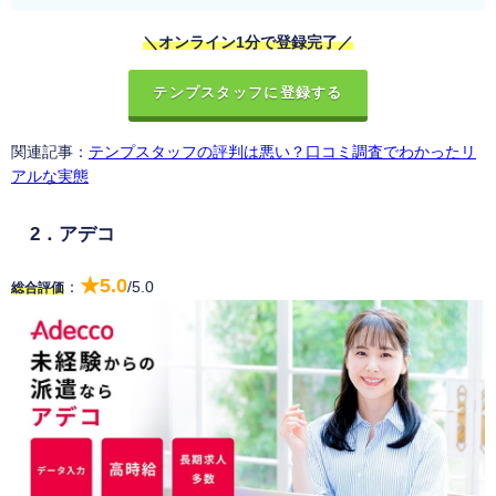
＼オンライン1分で登録完了／
テンプスタッフに登録する
関連記事：
テンプスタッフの評判は悪い？口コミ調査でわかったリ
アルな実態
2．アデコ
★5.0
：
/5.0
総合評価