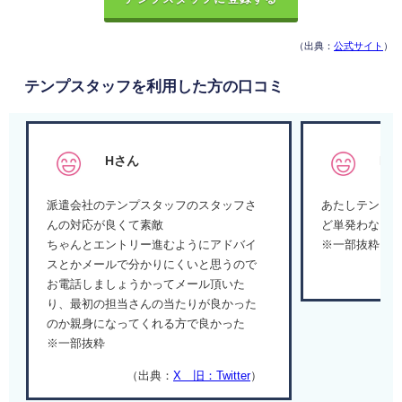
（出典：
公式サイト
）
テンプスタッフを利用した方の口コミ
Hさん
R
派遣会社のテンプスタッフのスタッフさ
あたしテンプ
んの対応が良くて素敵
ど単発わなく
ちゃんとエントリー進むようにアドバイ
※一部抜粋
スとかメールで分かりにくいと思うので
お電話しましょうかってメール頂いた
り、最初の担当さんの当たりが良かった
のか親身になってくれる方で良かった
※一部抜粋
（出典：
X 旧：Twitter
）