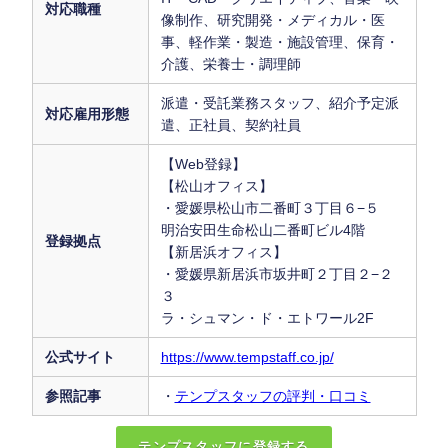
対応職種
像制作、研究開発・メディカル・医
事、軽作業・製造・施設管理、保育・
介護、栄養士・調理師
派遣・受託業務スタッフ、紹介予定派
対応雇用形態
遣、正社員、契約社員
【Web登録】
【松山オフィス】
・愛媛県松山市二番町３丁目６−５
明治安田生命松山二番町ビル4階
登録拠点
【新居浜オフィス】
・愛媛県新居浜市坂井町２丁目２−２
３
ラ・シュマン・ド・エトワール2F
公式サイト
https://www.tempstaff.co.jp/
参照記事
・
テンプスタッフの評判・口コミ
テンプスタッフに登録する