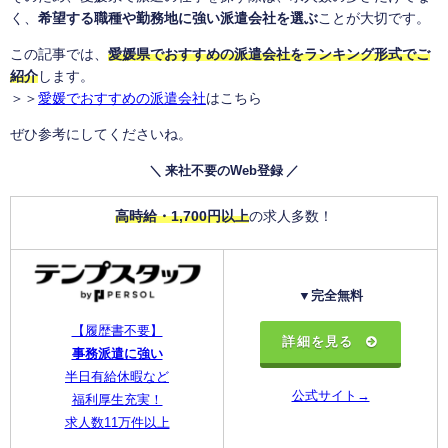
く、
希望する職種や勤務地に強い派遣会社を選ぶ
ことが大切です。
この記事では、
愛媛県でおすすめの派遣会社をランキング形式でご
紹介
します。
＞＞
愛媛でおすすめの派遣会社
はこちら
ぜひ参考にしてくださいね。
＼ 来社不要のWeb登録 ／
高時給・1,700円以上
の求人多数！
▼完全無料
【履歴書不要】
詳細を見る
事務派遣に強い
半日有給休暇など
公式サイト→
福利厚生充実！
求人数11万件以上