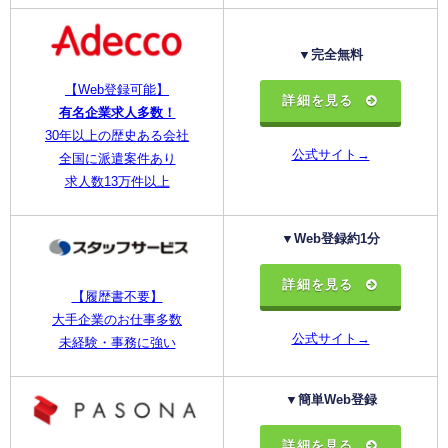
▼完全無料
【Web登録可能】
詳細を見る
有名企業求人多数！
30年以上の歴史ある会社
公式サイト→
全国に派遣案件あり
求人数13万件以上
▼Web登録約1分
詳細を見る
【履歴書不要】
大手企業のお仕事多数
公式サイト→
未経験・事務に強い
▼簡単Web登録
詳細を見る