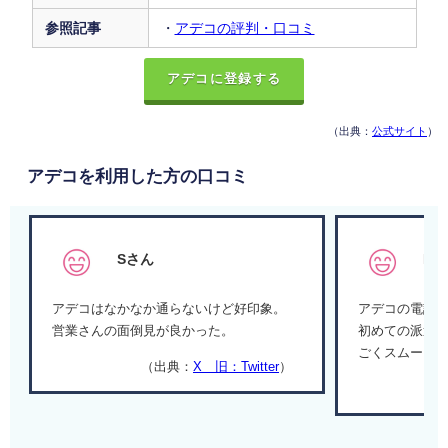
参照記事
・
アデコの評判・口コミ
アデコに登録する
（出典：
公式サイト
）
アデコを利用した方の口コミ
Sさん
B
アデコはなかなか通らないけど好印象。
アデコの電話
営業さんの面倒見が良かった。
初めての派遣
ごくスムーズ
（出典：
X 旧：Twitter
）