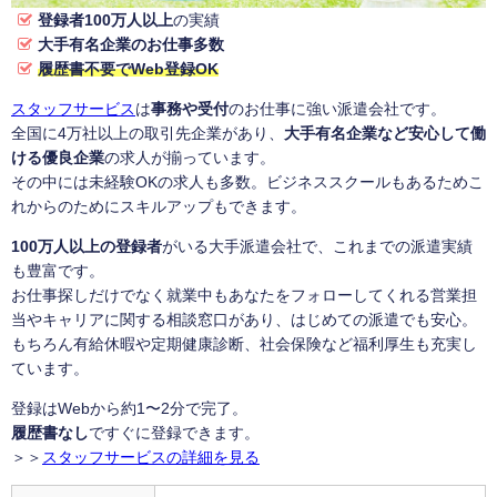
登録者100万人以上
の実績
大手有名企業のお仕事多数
履歴書不要でWeb登録OK
スタッフサービス
は
事務や受付
のお仕事に強い派遣会社です。
全国に4万社以上の取引先企業があり、
大手有名企業など安心して働
ける優良企業
の求人が揃っています。
その中には未経験OKの求人も多数。ビジネススクールもあるためこ
れからのためにスキルアップもできます。
100万人以上の登録者
がいる大手派遣会社で、これまでの派遣実績
も豊富です。
お仕事探しだけでなく就業中もあなたをフォローしてくれる営業担
当やキャリアに関する相談窓口があり、はじめての派遣でも安心。
もちろん有給休暇や定期健康診断、社会保険など福利厚生も充実し
ています。
登録はWebから約1〜2分で完了。
履歴書なし
ですぐに登録できます。
＞＞
スタッフサービスの詳細を見る