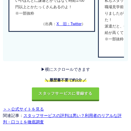
いやほんとに謙遜とかではなく時給1700
私もスタッフ
円以上とかたっくさんあるのよ！
職場見学前に断
※一部抜粋
りましたがそ
た！
（出典：
X 旧：Twitter
）
派遣だと、休
給が高くて…
※一部抜粋
▶横にスクロールできます
＼ 履歴書不要で約1分 ／
スタッフサービスに登録する
＞＞公式サイトを見る
関連記事：
スタッフサービスの評判は悪い？利用者のリアルな評
判・口コミを徹底調査