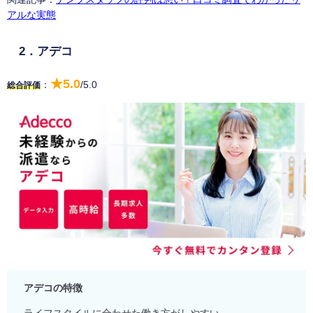
アルな実態
2．アデコ
★5.0
：
/5.0
総合評価
アデコの特徴