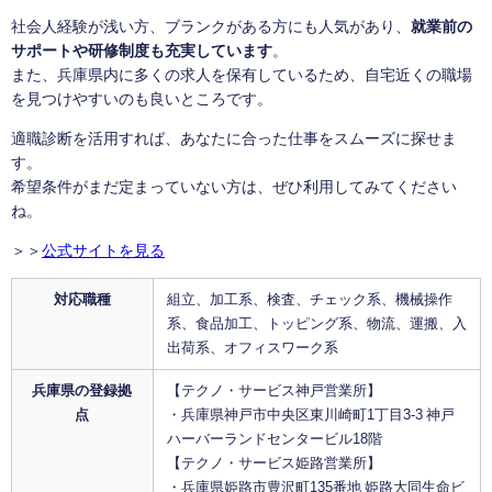
社会人経験が浅い方、ブランクがある方にも人気があり、
就業前の
サポートや研修制度も充実しています
。
また、兵庫県内に多くの求人を保有しているため、自宅近くの職場
を見つけやすいのも良いところです。
適職診断を活用すれば、あなたに合った仕事をスムーズに探せま
す。
希望条件がまだ定まっていない方は、ぜひ利用してみてください
ね。
＞＞
公式サイトを見る
対応職種
組立、加工系、検査、チェック系、機械操作
系、食品加工、トッピング系、物流、運搬、入
出荷系、オフィスワーク系
兵庫県の登録拠
【テクノ・サービス神戸営業所】
点
・兵庫県神戸市中央区東川崎町1丁目3-3 神戸
ハーバーランドセンタービル18階
【テクノ・サービス姫路営業所】
・兵庫県姫路市豊沢町135番地 姫路大同生命ビ