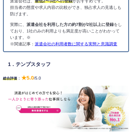
派遣会社は、
最低2〜3社への登録
がおすすめです。
担当者の態度や求人内容の比較ができ、独占求人の見逃しも
防げます。
実際に、
派遣会社を利用した方の約7割が2社以上に登録
をし
ており、1社のみの利用よりも満足度が高いことがわかって
います。※
※関連記事：
派遣会社の利用者数に関する実態と意識調査
1．テンプスタッフ
★5.0
：
/5.0
総合評価