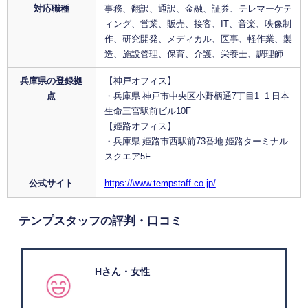
対応職種
事務、翻訳、通訳、金融、証券、テレマーケテ
ィング、営業、販売、接客、IT、音楽、映像制
作、研究開発、メディカル、医事、軽作業、製
造、施設管理、保育、介護、栄養士、調理師
兵庫県の登録拠
【神戸オフィス】
点
・兵庫県 神戸市中央区小野柄通7丁目1−1 日本
生命三宮駅前ビル10F
【姫路オフィス】
・兵庫県 姫路市西駅前73番地 姫路ターミナル
スクエア5F
公式サイト
https://www.tempstaff.co.jp/
テンプスタッフの評判・口コミ
Hさん・女性