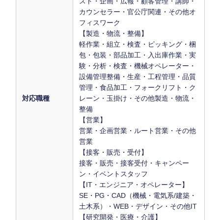
スト・企画・広報・顧客管理・講師・
カウンセラー・官公庁関連・その他オ
フィスワーク
【製造・物流・整備】
軽作業・組立・検査・ピッキング・梱
包・包装・部品加工・入出庫作業・実
験・分析・検査・機械オペレーター・
設備管理整備・生産・工程管理・品質
管理・食品加工・フォークリフト・ク
対応職種
レーン・玉掛け・その他製造・物流・
整備
【営業】
営業・企画営業・ルート営業・その他
営業
【接客・販売・受付】
接客・販売・接客受付・キャンペー
ン・イベントスタッフ
【IT・エンジニア・オペレーター】
SE・PG・CAD（機械・電気系/建築・
土木系）・WEB・デザイン・その他IT
【研究開発・医療・介護】