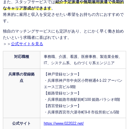
また、スタッフサービスでは
紹介予定派遣や無期雇用派遣で長期的
なキャリア形成ができます
。
将来的に雇用と収入を安定させたい希望をお持ちの方におすすめで
す。
独自のマッチングサービスにも定評があり、とにかく早く働き始め
たいという求職者に喜ばれています。
＞＞
公式サイトを見る
対応職種
事務職、介護、看護、医療事務、製造業全般、
IT、システム系、ものづくり系エンジニア
兵庫県の登録拠
【神戸登録センター】
点
・兵庫県神戸市中央区小野柄通4-1-22 アーバン
エース三宮ビル9階
【姫路登録センター】
・兵庫県姫路市南駅前町100 姫路パラシオ8階
【西宮登録センター】
・兵庫県西宮市六湛寺町9-8 市役所前ビル5階
公式サイト
https://www.022022.net/