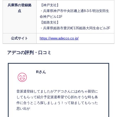
兵庫県の登録拠
【神戸支社】
点
・兵庫県神戸市中央区磯上通8-3-5 明治安田生
命神戸ビル11F
【姫路支社】
・兵庫県姫路市豊沢町135姫路大同生命ビル2F
公式サイト
https://www.adecco.co.jp/
アデコの評判・口コミ
Rさん
昔派遣登録してましたがアデコさんにはめちゃ親切に
してもらって紹介予定派遣希望で心折れそうな時も条
件に合うところ探しましょう！って励ましてもらった
思い出が