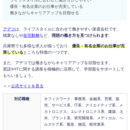
ライフスタイルに合わせた働き方がしやすい
優良・有名企業のお仕事が充実している
働きながらキャリアアップを目指せる
アデコ
は、ライフスタイルに合わせて働きやすい派遣会社です。
残業なしや
在宅勤務
など、
理想の働き方を見つけられます
。
兵庫県でも多様な求人が揃っており、
優良・有名企業のお仕事が充
実している
ところも特徴の一つです。
また、アデコでは働きながらキャリアアップを目指せます。
英語やITに関する講座を積極的に活用して、学習面をサポートして
もらいましょう。
＞＞
公式サイトを見る
対応職種
オフィスワーク、事務系、金融系、営業、販
売、サービス系、IT系、クリエイティブ系、メ
カトロニクス、エレクトロニクス系、建築、土
木、プラント系、研究開発系、メディカル、ヘ
ルスケア系、製造、物流、軽作業系