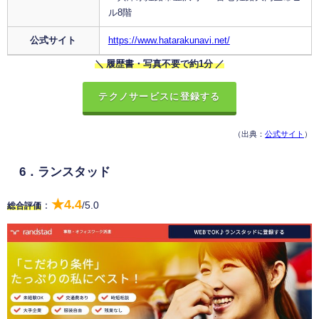
ル8階
公式サイト
https://www.hatarakunavi.net/
＼ 履歴書・写真不要で約1分 ／
テクノサービスに登録する
（出典：
公式サイト
）
6．ランスタッド
★4.4
：
/5.0
総合評価