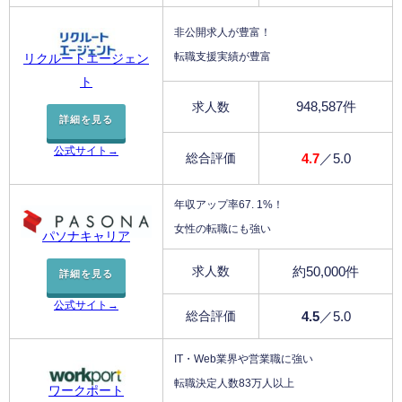
非公開求人が豊富！
転職支援実績が豊富
リクルートエージェン
ト
948,587件
求人数
詳細を見る
公式サイト→
総合評価
4.7
／5.0
年収アップ率67. 1%！
女性の転職にも強い
パソナキャリア
求人数
約50,000件
詳細を見る
公式サイト→
総合評価
4.5
／5.0
IT・Web業界や営業職に強い
転職決定人数83万人以上
ワークポート