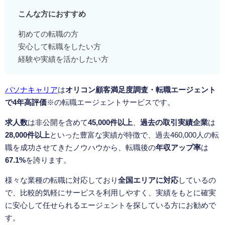
こんな方におすすめ
初めての転職の方
安心して転職をしたい方
経験や実績を活かしたい方
パソナキャリア
は
オリコン顧客満足度調査・転職エージェント
で4年高評価
※の転職エージェントサービスです。
求人数
は非公開を含めて
45,000件以上
、
過去の取引実績企業
は
28,000件以上
といった豊富な実績が特徴で、過去460,000人の転
職を成功させてきたノウハウから、転職後の
年収アップ率
は
67.1%
を誇ります。
様々な業種の転職に対応しており
全国エリアに対応
しているの
で、比較的気軽にサービスを利用しやすく、実績をもとに確実
に安心して任せられるエージェントを探している方にお勧めで
す。