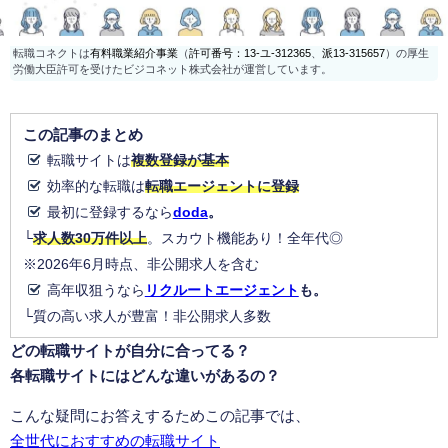
転職コネクトは
有料職業紹介事業
（
許可番号：13-ユ-312365
、
派13-315657
）の厚生
労働大臣許可を受けたビジコネット株式会社が運営しています。
この記事のまとめ
転職サイトは
複数登録が基本
効率的な転職は
転職エージェントに登録
最初に登録するなら
doda
。
└
求人数30万件以上
。スカウト機能あり！全年代◎
※2026年6月時点、非公開求人を含む
高年収狙うなら
リクルートエージェント
も。
└質の高い求人が豊富！非公開求人多数
どの転職サイトが自分に合ってる？
各転職サイトにはどんな違いがあるの？
こんな疑問にお答えするためこの記事では、
全世代におすすめの転職サイト