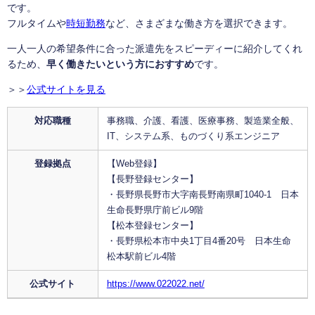
です。
フルタイムや
時短勤務
など、さまざまな働き方を選択できます。
一人一人の希望条件に合った派遣先をスピーディーに紹介してくれ
るため、
早く働きたいという方におすすめ
です。
＞＞
公式サイトを見る
対応職種
事務職、介護、看護、医療事務、製造業全般、
IT、システム系、ものづくり系エンジニア
登録拠点
【Web登録】
【長野登録センター】
・長野県長野市大字南長野南県町1040-1 日本
生命長野県庁前ビル9階
【松本登録センター】
・長野県松本市中央1丁目4番20号 日本生命
松本駅前ビル4階
公式サイト
https://www.022022.net/