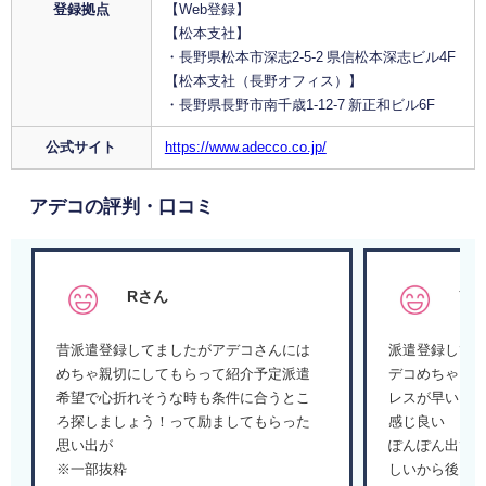
登録拠点
【Web登録】
【松本支社】
・長野県松本市深志2-5-2 県信松本深志ビル4F
【松本支社（長野オフィス）】
・長野県長野市南千歳1-12-7 新正和ビル6F
公式サイト
https://www.adecco.co.jp/
アデコの評判・口コミ
Rさん
Yさ
昔派遣登録してましたがアデコさんには
派遣登録して
めちゃ親切にしてもらって紹介予定派遣
デコめちゃく
希望で心折れそうな時も条件に合うとこ
レスが早いし
ろ探しましょう！って励ましてもらった
感じ良い
思い出が
ぽんぽん出て
※一部抜粋
しいから後1ヶ