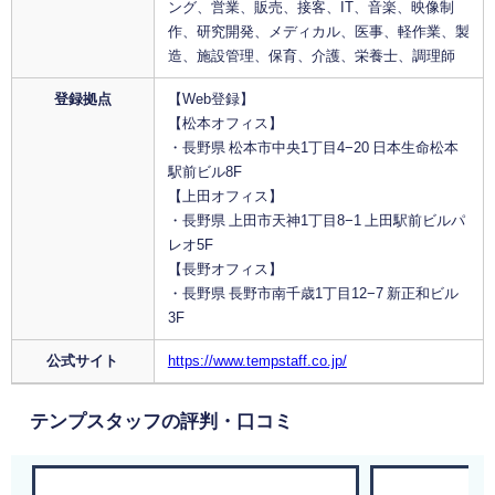
ング、営業、販売、接客、IT、音楽、映像制
作、研究開発、メディカル、医事、軽作業、製
造、施設管理、保育、介護、栄養士、調理師
登録拠点
【Web登録】
【松本オフィス】
・長野県 松本市中央1丁目4−20 日本生命松本
駅前ビル8F
【上田オフィス】
・長野県 上田市天神1丁目8−1 上田駅前ビルパ
レオ5F
【長野オフィス】
・長野県 長野市南千歳1丁目12−7 新正和ビル
3F
公式サイト
https://www.tempstaff.co.jp/
テンプスタッフの評判・口コミ