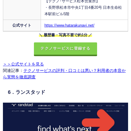
【テクノ･サービス松本営業所】
・長野県松本市中央1丁目4番20号 日本生命松
本駅前ビル5階
公式サイト
https://www.hatarakunavi.net/
＼ 履歴書・写真不要で約1分 ／
テクノサービスに登録する
＞＞公式サイトを見る
関連記事：
テクノサービスの評判・口コミは悪い？利用者の本音か
ら実態を徹底調査
6．ランスタッド