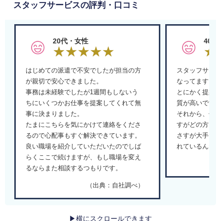
スタッフサービスの評判・口コミ
20代・女性
40
はじめての派遣で不安でしたが担当の方
スタッフサー
が親切で安心できました。
なってます。
事務は未経験でしたが1週間もしないう
とにかく提案
ちにいくつかお仕事を提案してくれて無
質が高いです
事に決まりました。
それから、何
たまにこちらを気にかけて連絡をくださ
すがどの方も
るので心配事もすぐ解決できています。
さすが大手だ
良い職場を紹介していただいたのでしば
れているんだ
らくここで続けますが、もし職場を変え
るならまた相談するつもりです。
（出典：自社調べ）
▶横にスクロールできます