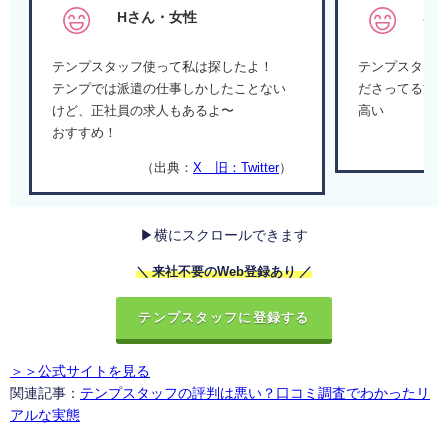
Hさん・女性
Sさ
テンプスタッフ使って私は探したよ！
テンプスタッ
テンプでは派遣の仕事しかしたことない
ださってる方
けど、正社員の求人もあるよ〜
高い
おすすめ！
（出典：
X 旧：Twitter
）
▶横にスクロールできます
＼ 来社不要のWeb登録あり ／
テンプスタッフに登録する
＞＞公式サイトを見る
関連記事：
テンプスタッフの評判は悪い？口コミ調査でわかったリ
アルな実態