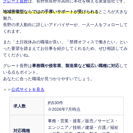
グレート長野
は、長野県長野市高田に本社を構える派遣会社です。
地域密着型ならではの手厚いサポートが受けられる
ところが大きな
魅力。
長野の求人動向に詳しいアドバイザーが、一人一人をフォローして
くれます。
また「土日祝休みの職場が良い」「禁煙オフィスで働きたい」とい
った要望を踏まえてお仕事を紹介してくれるため、ぜひ相談してみ
てくださいね。
グレート長野は
事務職や接客業、製造業など幅広い職種に対応
して
いる点もポイント。
あなたに合った職場が見つかりやすいでしょう。
＞＞
公式サイトを見る
約530件
求人数
※2026年7月時点
事務・営業・接客／販売／サービス・
エンジニア／技術／建築・介護／福祉
対応職種