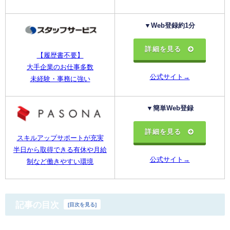
▼Web登録約1分
詳細を見る
【履歴書不要】
大手企業のお仕事多数
公式サイト→
未経験・事務に強い
▼簡単Web登録
詳細を見る
スキルアップサポートが充実
半日から取得できる有休や月給
公式サイト→
制など働きやすい環境
記事の目次
[
目次を見る
]