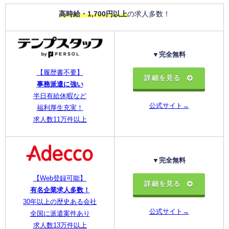
高時給・1,700円以上
の求人多数！
▼完全無料
【履歴書不要】
詳細を見る
事務派遣に強い
半日有給休暇など
公式サイト→
福利厚生充実！
求人数11万件以上
▼完全無料
【Web登録可能】
詳細を見る
有名企業求人多数！
30年以上の歴史ある会社
公式サイト→
全国に派遣案件あり
求人数13万件以上