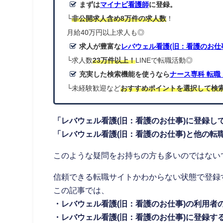
まずは
マイナビ看護師
に登録。
└
非公開求人含め8万件の求人数
！
月給40万円以上求人も◎
求人が豊富な
レバウェル看護(旧：看護のお仕
└求人数
23万件以上！
LINEで転職活動◎
充実した検索機能を使うなら
ナース専科 転
└未経験歓迎など
おすすめポイントを選択して検
「レバウェル看護(旧：看護のお仕事)に登録し
「レバウェル看護(旧：看護のお仕事)と他の転
このような疑問をお持ちの方も多いのではない
信頼できる転職サイトかわからない状態で登録
この記事では、
・レバウェル看護(旧：看護のお仕事)の利用者
・レバウェル看護(旧：看護のお仕事)に登録す