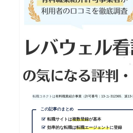
転職コネクトは
有料職業紹介事業
（
許可番号：13-ユ-312365
、
派13-
この記事のまとめ
転職サイトは
複数登録
が基本
効率的な転職は
転職エージェント
に登録