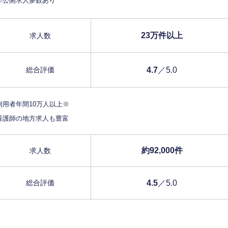
非公開求人多数あり
23万件以上
求人数
4.7
／5.0
総合評価
利用者年間10万人以上※
看護師の地方求人も豊富
約92,000件
求人数
4.5
／5.0
総合評価