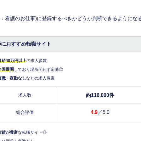
旧：看護のお仕事)に登録するべきかどうか判断できるようにな
師におすすめ転職サイト
月給40万円以上
の求人多数
全国展開
しており場所問わず応募◎
復職・夜勤なし
などの求人豊富
約116,000件
求人数
4.9
／5.0
総合評価
実績が豊富
な転職サイト◎