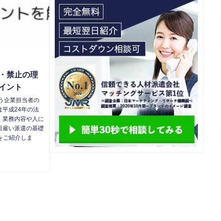
・禁止の理
イント
う企業担当者の
平成24年の法
、業務内容や人に
日雇い派遣の基礎
をご紹介しま