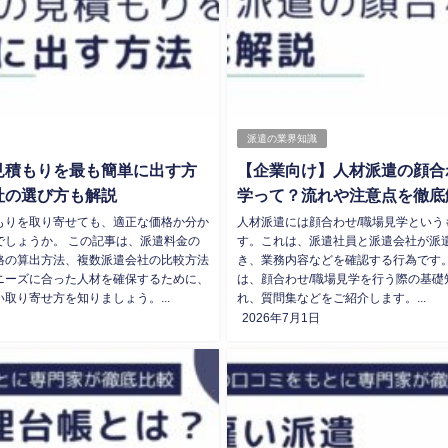
派遣の業界知識
見積もりを最も簡単に出す方
【企業向け】人材派遣の顔合
社の選び方も解説
学って？流れや注意点を徹底
もりを取り寄せても、適正な価格か分か
人材派遣には顔合わせ/職場見学という
でしょうか。 この記事は、派遣料金の
す。これは、派遣社員と派遣会社が派
格の算出方法、複数派遣会社の比較方法
き、業務内容などを確認する行為です。
ニーズに合った人材を確保するために、
は、顔合わせ/職場見学を行う際の基礎
取り寄せ方を知りましょう。...
れ、質問集などをご紹介します。...
2026年7月1日