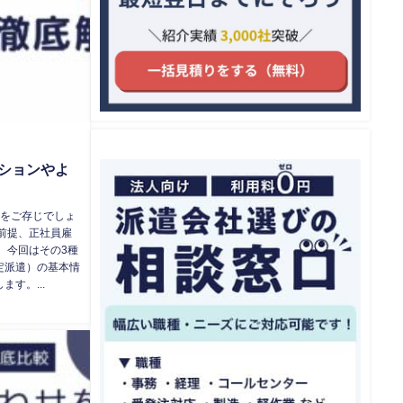
ションやよ
のをご存じでしょ
前提、正社員雇
 今回はその3種
定派遣）の基本情
す。...