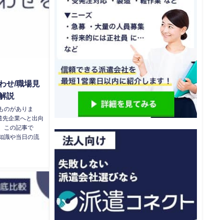
わせ/職場見
解説
ものがありま
遣先企業へと出向
 この記事で
知識や当日の流