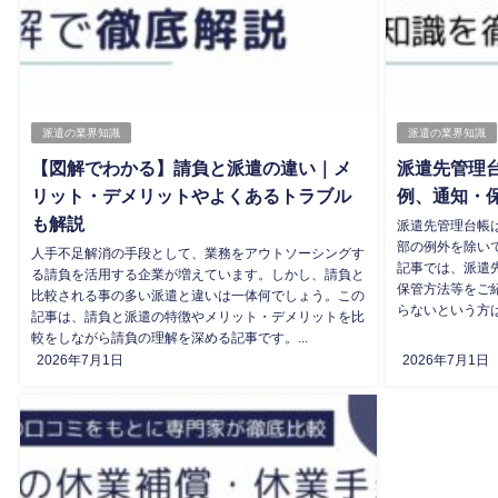
派遣の業界知識
派遣の業界知識
【図解でわかる】請負と派遣の違い｜メ
派遣先管理
リット・デメリットやよくあるトラブル
例、通知・
も解説
派遣先管理台帳
部の例外を除い
人手不足解消の手段として、業務をアウトソーシングす
記事では、派遣
る請負を活用する企業が増えています。しかし、請負と
保管方法等をご
比較される事の多い派遣と違いは一体何でしょう。この
らないという方は
記事は、請負と派遣の特徴やメリット・デメリットを比
較をしながら請負の理解を深める記事です。...
2026年7月1日
2026年7月1日