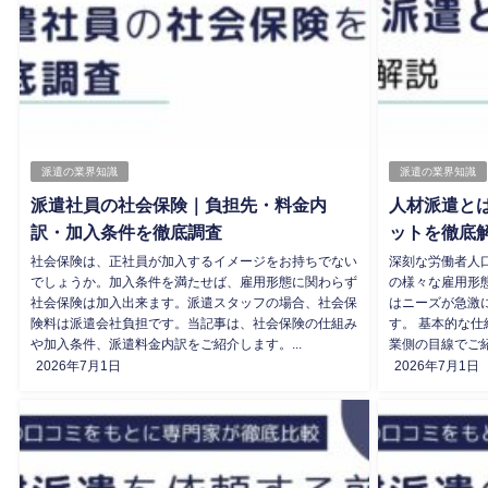
派遣の業界知識
派遣の業界知識
派遣社員の社会保険｜負担先・料金内
人材派遣と
訳・加入条件を徹底調査
ットを徹底
社会保険は、正社員が加入するイメージをお持ちでない
深刻な労働者人
でしょうか。加入条件を満たせば、雇用形態に関わらず
の様々な雇用形
社会保険は加入出来ます。派遣スタッフの場合、社会保
はニーズが急激
険料は派遣会社負担です。当記事は、社会保険の仕組み
す。 基本的な
や加入条件、派遣料金内訳をご紹介します。...
業側の目線でご紹
2026年7月1日
2026年7月1日