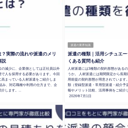
派遣の業界知識
は？実際の流れや派遣のメリ
派遣の種類｜活用シチュエー
解説
くある質問も紹介
口の減少に、企業側としては正社員以外
人材派遣には3種類の契約形態がある
態で人を採用する必要があります。今回
うか。 人材派遣には期間限定から長期
に高まっている人材派遣をご紹介しま
用前提の契約形態が用意されています。
仕組み、対応職種や利用の仕方まで、企
類（登録型派遣・常用型派遣・紹介予
介します。...
報やメリット比較、活用事例をご紹介しま
2026年7月1日