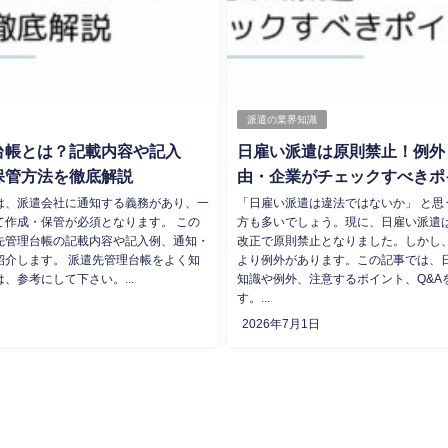
派遣の業界知識
台帳とは？記載内容や記入
日雇い派遣は原則禁止！例外
保管方法を徹底解説
由・企業がチェックすべきポ
は、派遣会社に通知する義務があり、一
「日雇い派遣は違法ではないか」 と思
て作成・保管が必須となります。 この
方も多いでしょう。現に、日雇い派遣は
先管理台帳の記載内容や記入例、通知・
改正で原則禁止となりました。しかし
紹介します。 派遣先管理台帳をよく知
より例外があります。この記事では、
、参考にして下さい。...
知識や例外、注意するポイント、Q&A
す。...
2026年7月1日