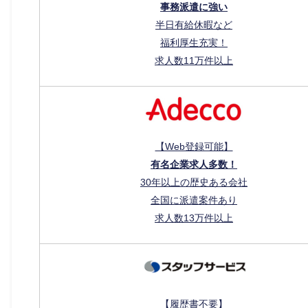
事務派遣に強い
半日有給休暇など
福利厚生充実！
求人数11万件以上
【Web登録可能】
有名企業求人多数！
30年以上の歴史ある会社
全国に派遣案件あり
求人数13万件以上
【履歴書不要】