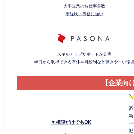
大手企業のお仕事多数
未経験・事務に強い
スキルアップサポートが充実
半日から取得できる有休や月給制など働きやすい環
【企業向
＼
派
急
▼相談だけでもOK
一
派