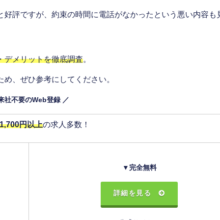
と好評ですが、約束の時間に電話がなかったという悪い内容も
・デメリットを徹底調査
。
ため、ぜひ参考にしてください。
 来社不要のWeb登録 ／
,700円以上
の求人多数！
▼完全無料
詳細を見る