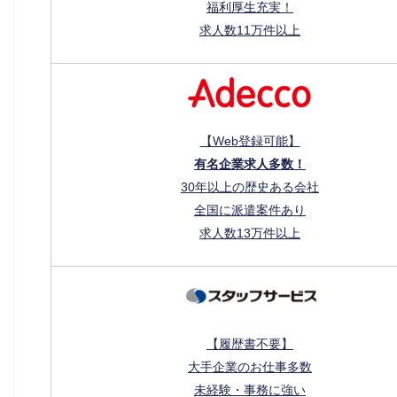
福利厚生充実！
求人数11万件以上
【Web登録可能】
有名企業求人多数！
30年以上の歴史ある会社
全国に派遣案件あり
求人数13万件以上
【履歴書不要】
大手企業のお仕事多数
未経験・事務に強い