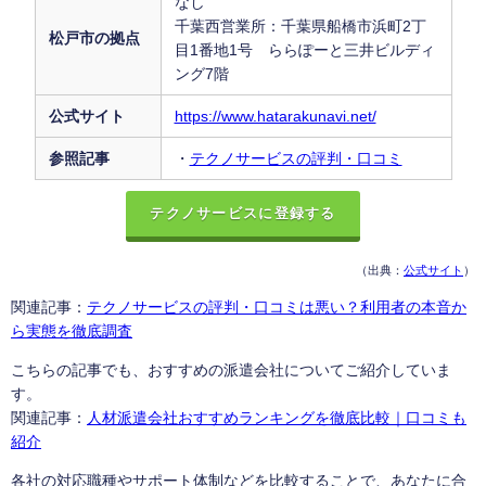
なし
千葉西営業所：千葉県船橋市浜町2丁
松戸市の拠点
目1番地1号 ららぽーと三井ビルディ
ング7階
公式サイト
https://www.hatarakunavi.net/
参照記事
・
テクノサービスの評判・口コミ
テクノサービスに登録する
（出典：
公式サイト
）
関連記事：
テクノサービスの評判・口コミは悪い？利用者の本音か
ら実態を徹底調査
こちらの記事でも、おすすめの派遣会社についてご紹介していま
す。
関連記事：
人材派遣会社おすすめランキングを徹底比較｜口コミも
紹介
各社の対応職種やサポート体制などを比較することで、あなたに合