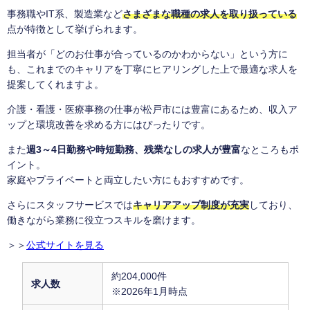
事務職やIT系、製造業など
さまざまな職種の求人を取り扱っている
点が特徴として挙げられます。
担当者が「どのお仕事が合っているのかわからない」という方に
も、これまでのキャリアを丁寧にヒアリングした上で最適な求人を
提案してくれますよ。
介護・看護・医療事務の仕事が松戸市には豊富にあるため、収入ア
ップと環境改善を求める方にはぴったりです。
また
週3～4日勤務や時短勤務、残業なしの求人が豊富
なところもポ
イント。
家庭やプライベートと両立したい方にもおすすめです。
さらにスタッフサービスでは
キャリアアップ制度が充実
しており、
働きながら業務に役立つスキルを磨けます。
＞＞
公式サイトを見る
約204,000件
求人数
※2026年1月時点