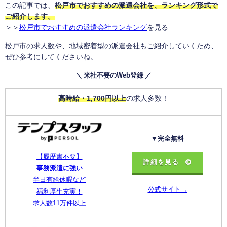
この記事では、
松戸市でおすすめの派遣会社を、ランキング形式で
ご紹介します。
＞＞
松戸市でおすすめの派遣会社ランキング
を見る
松戸市の求人数や、地域密着型の派遣会社もご紹介していくため、
ぜひ参考にしてくださいね。
＼ 来社不要のWeb登録 ／
高時給・1,700円以上
の求人多数！
▼完全無料
【履歴書不要】
詳細を見る
事務派遣に強い
半日有給休暇など
公式サイト→
福利厚生充実！
求人数11万件以上