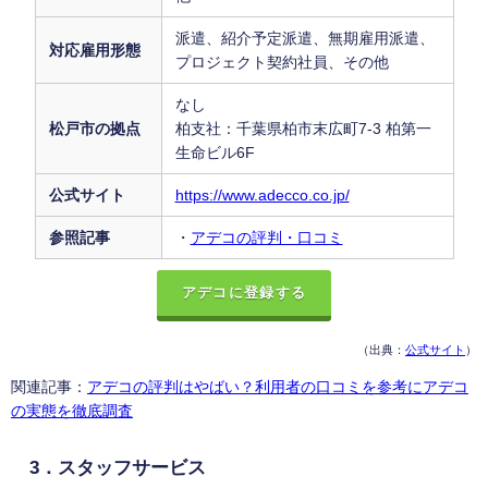
派遣、紹介予定派遣、無期雇用派遣、
対応雇用形態
プロジェクト契約社員、その他
なし
松戸市の拠点
柏支社：千葉県柏市末広町7-3 柏第一
生命ビル6F
公式サイト
https://www.adecco.co.jp/
参照記事
・
アデコの評判・口コミ
アデコに登録する
（出典：
公式サイト
）
関連記事：
アデコの評判はやばい？利用者の口コミを参考にアデコ
の実態を徹底調査
3．スタッフサービス