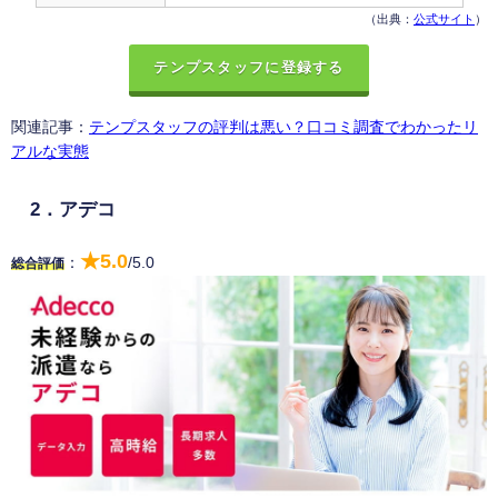
（出典：
公式サイト
）
テンプスタッフに登録する
関連記事：
テンプスタッフの評判は悪い？口コミ調査でわかったリ
アルな実態
2．アデコ
★5.0
：
/5.0
総合評価