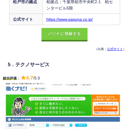
松戸市の拠点
柏拠点：千葉県柏市中央町2-1 柏セ
ンタービル5階
公式サイト
https://www.pasona.co.jp/
パソナに登録する
（出典：
公式サイト
）
5．テクノサービス
★4.7
：
/5.0
総合評価