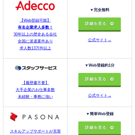
▼完全無料
【Web登録可能】
詳細を見る
有名企業求人多数！
30年以上の歴史ある会社
公式サイト→
全国に派遣案件あり
求人数13万件以上
▼Web登録約1分
詳細を見る
【履歴書不要】
大手企業のお仕事多数
公式サイト→
未経験・事務に強い
▼簡単Web登録
詳細を見る
スキルアップサポートが充実