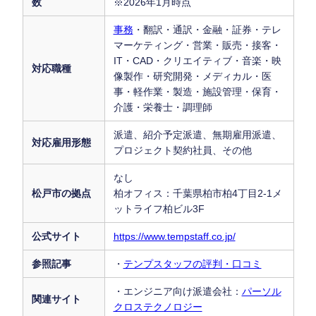
数
※2026年1月時点
事務
・翻訳・通訳・金融・証券・テレ
マーケティング・営業・販売・接客・
IT・CAD・クリエイティブ・音楽・映
対応職種
像製作・研究開発・メディカル・医
事・軽作業・製造・施設管理・保育・
介護・栄養士・調理師
派遣、紹介予定派遣、無期雇用派遣、
対応雇用形態
プロジェクト契約社員、その他
なし
松戸市の拠点
柏オフィス：千葉県柏市柏4丁目2-1メ
ットライフ柏ビル3F
公式サイト
https://www.tempstaff.co.jp/
参照記事
・
テンプスタッフの評判・口コミ
・エンジニア向け派遣会社：
パーソル
関連サイト
クロステクノロジー