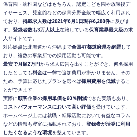
保育園・幼稚園などはもちろん、認定こども園や放課後デ
イサービス、児童館などの保育分野全般で幅広く利用され
ており、
掲載求人数は2021年6月1日現在6,288件
に及びま
す。
登録者数も3万人以上
在籍している
保育業界最大級
の求
人サイトです。
対応拠点は北海道から沖縄まで
全国47都道府県を網羅
して
おり、複数の事業所での採用活動も可能です。
最安で月額2万円
から求人広告を出すことができ、何名採用
したとしても
料金は一律
で追加費用が掛かりません。その
ため、予算に応じたプランを選べば
採用費用を低減
するこ
とができます。
実際に
顧客企業の採用単価を60％削減
できた実績もあり、
コストパフォーマンスにおいて高い評価
を受けています。
ホームページ上には就職・転職活動において有益なコラム
などの情報も豊富に掲載されており、
登録者が活発に利用
したくなるような環境
を整えています。