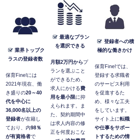
最適なプラン
登録者への積
を選択できる
業界トップク
極的な働きかけ
ラスの登録者数
月額2万円から
プ
保育Fine!では、
ランを選ぶこと
保育Fine!には
登録する求職者
ができるため、
2021年現在、働
のサービス利用
求人にかける
費
き盛りの
20～40
を促進するた
用を最小限
に抑
代を中心に
め、様々な工夫
えられます。ま
36,000名以上の
をしています。
た、契約期間中
登録者
が在籍し
サイト上に
転職
は求人内容の修
ており、内
98％
や仕事をサポー
正を何度おこな
が有資格者
で
トするための情