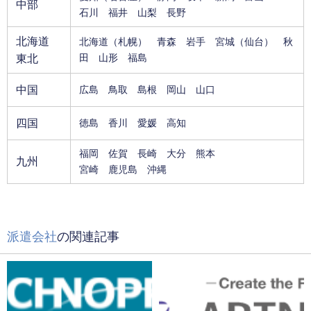
中部
石川
福井
山梨
長野
北海道
北海道
（札幌）
青森
岩手
宮城
（仙台）
秋
東北
田
山形
福島
中国
広島
鳥取
島根
岡山
山口
四国
徳島
香川
愛媛
高知
福岡
佐賀
長崎
大分
熊本
九州
宮崎
鹿児島
沖縄
派遣会社
の関連記事