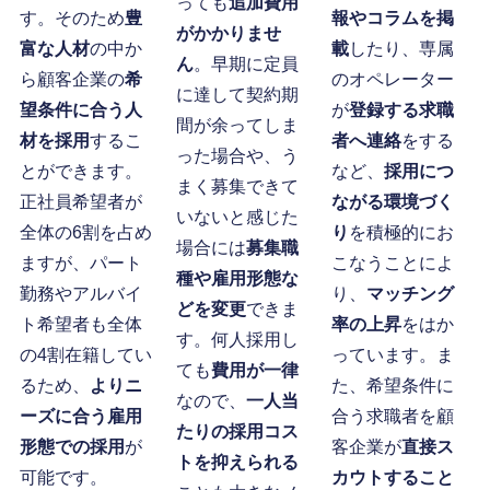
っても
追加費用
す。そのため
豊
報やコラムを掲
がかかりませ
富な人材
の中か
載
したり、専属
ん
。早期に定員
ら顧客企業の
希
のオペレーター
に達して契約期
望条件に合う人
が
登録する求職
間が余ってしま
材を採用
するこ
者へ連絡
をする
った場合や、う
とができます。
など、
採用につ
まく募集できて
正社員希望者が
ながる環境づく
いないと感じた
全体の6割を占め
り
を積極的にお
場合には
募集職
ますが、パート
こなうことによ
種や雇用形態な
勤務やアルバイ
り、
マッチング
どを変更
できま
ト希望者も全体
率の上昇
をはか
す。何人採用し
の4割在籍してい
っています。ま
ても
費用が一律
るため、
よりニ
た、希望条件に
なので、
一人当
ーズに合う雇用
合う求職者を顧
たりの採用コス
形態での採用
が
客企業が
直接ス
トを抑えられる
可能です。
カウトすること